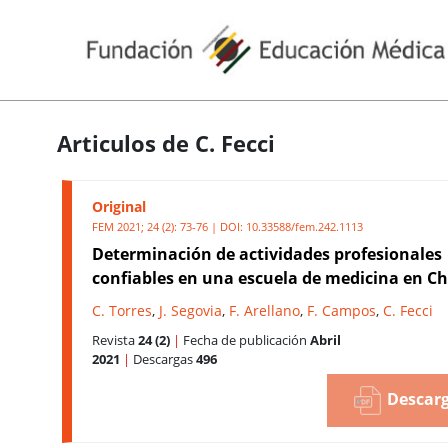
Articulos de C. Fecci
Original
FEM 2021; 24 (2): 73-76 | DOI:
10.33588/fem.242.1113
Determinación de actividades profesionales
confiables en una escuela de medicina en Ch
C. Torres
,
J. Segovia
,
F. Arellano
,
F. Campos
,
C. Fecci
Revista
24 (2)
|
Fecha de publicación
Abril
2021
|
Descargas
496
Descarg