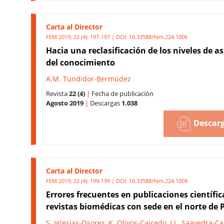
Carta al Director
FEM 2019; 22 (4): 197-197 | DOI:
10.33588/fem.224.1006
Hacia una reclasificación de los niveles de a
del conocimiento
A.M. Tundidor-Bermúdez
Revista
22 (4)
|
Fecha de publicación
Agosto 2019
|
Descargas
1.038
Descarg
Carta al Director
FEM 2019; 22 (4): 199-199 | DOI:
10.33588/fem.224.1009
Errores frecuentes en publicaciones científic
revistas biomédicas con sede en el norte de 
S. Iglesias-Osores
,
K. Olivos-Caicedo
,
J.L. Saavedra-