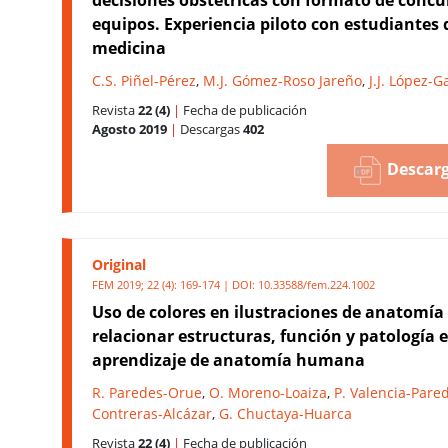
equipos. Experiencia piloto con estudiantes 
medicina
C.S. Piñel-Pérez
,
M.J. Gómez-Roso Jareño
,
J.J. López-G
Revista
22 (4)
|
Fecha de publicación
Agosto 2019
|
Descargas
402
Descarg
Original
FEM 2019; 22 (4): 169-174 | DOI:
10.33588/fem.224.1002
Uso de colores en ilustraciones de anatomía
relacionar estructuras, función y patología e
aprendizaje de anatomía humana
R. Paredes-Orue
,
O. Moreno-Loaiza
,
P. Valencia-Pare
Contreras-Alcázar
,
G. Chuctaya-Huarca
Revista
22 (4)
|
Fecha de publicación