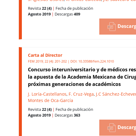
Revista
22 (4)
|
Fecha de publicación
Agosto 2019
|
Descargas
409
Descarg
Carta al Director
FEM 2019; 22 (4): 201-202 | DOI:
10.33588/fem.224.1010
Concurso interuniversitario y de médicos res
la apuesta de la Academia Mexicana de Cirug
próximas generaciones de académicos
J. Loría-Castellanos
,
F. Cruz-Vega
,
J.C Sánchez-Echeve
Montes de Oca-García
Revista
22 (4)
|
Fecha de publicación
Agosto 2019
|
Descargas
363
Descarg