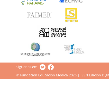
Siguenos en:
© Fundación Educación Médica 2026 | ISSN Edición Digit