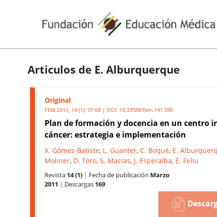
Articulos de E. Alburquerque
Original
FEM 2011; 14 (1): 57-68 | DOI:
10.33588/fem.141.590
Plan de formación y docencia en un centro i
cáncer: estrategia e implementación
X. Gómez-Batiste
,
L. Guanter
,
C. Boqué
,
E. Alburquer
Moliner
,
D. Toro
,
S. Macías
,
J. Esperalba
,
E. Feliu
Revista
14 (1)
|
Fecha de publicación
Marzo
2011
|
Descargas
169
Descarg