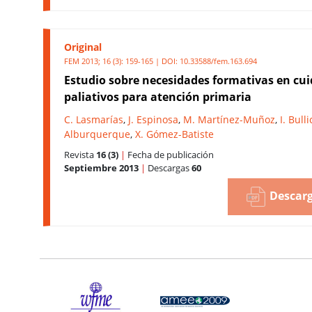
Original
FEM 2013; 16 (3): 159-165 | DOI:
10.33588/fem.163.694
Estudio sobre necesidades formativas en cu
paliativos para atención primaria
C. Lasmarías
,
J. Espinosa
,
M. Martínez-Muñoz
,
I. Bull
Alburquerque
,
X. Gómez-Batiste
Revista
16 (3)
|
Fecha de publicación
Septiembre 2013
|
Descargas
60
Descarg