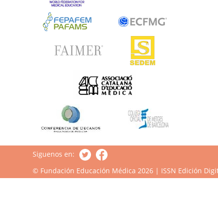
Siguenos en:
© Fundación Educación Médica 2026 | ISSN Edición Digit