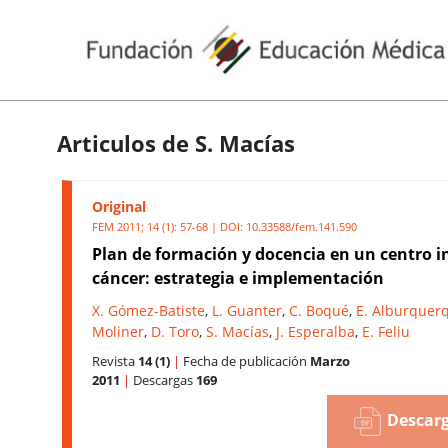
Articulos de S. Macías
Original
FEM 2011; 14 (1): 57-68 | DOI:
10.33588/fem.141.590
Plan de formación y docencia en un centro i
cáncer: estrategia e implementación
X. Gómez-Batiste
,
L. Guanter
,
C. Boqué
,
E. Alburquer
Moliner
,
D. Toro
,
S. Macías
,
J. Esperalba
,
E. Feliu
Revista
14 (1)
|
Fecha de publicación
Marzo
2011
|
Descargas
169
Descarg