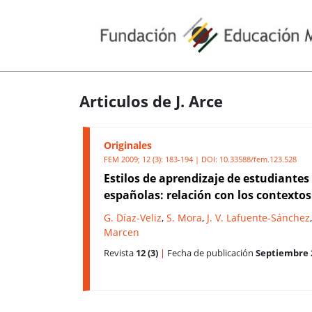
Articulos de J. Arce
Originales
FEM 2009; 12 (3): 183-194 | DOI:
10.33588/fem.123.528
Estilos de aprendizaje de estudiante
españolas: relación con los contextos
G. Díaz-Veliz
,
S. Mora
,
J. V. Lafuente-Sánchez
Marcen
Revista
12 (3)
|
Fecha de publicación
Septiembre 