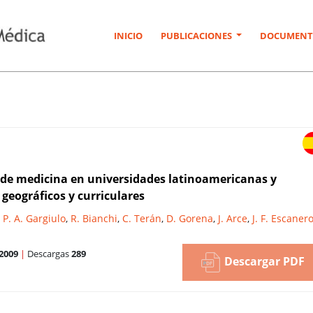
INICIO
PUBLICACIONES
DOCUMENT
s de medicina en universidades latinoamericanas y
 geográficos y curriculares
,
P. A. Gargiulo
,
R. Bianchi
,
C. Terán
,
D. Gorena
,
J. Arce
,
J. F. Escanero
2009
|
Descargas
289
Descargar PDF