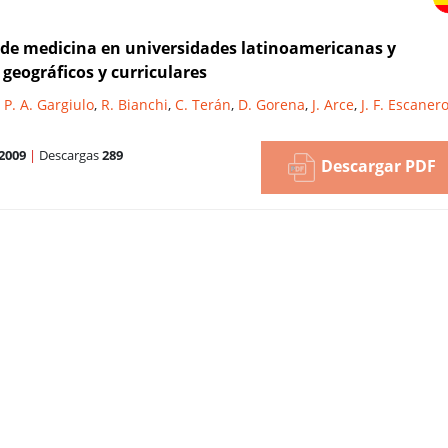
s de medicina en universidades latinoamericanas y
 geográficos y curriculares
,
P. A. Gargiulo
,
R. Bianchi
,
C. Terán
,
D. Gorena
,
J. Arce
,
J. F. Escanero
2009
|
Descargas
289
Descargar PDF