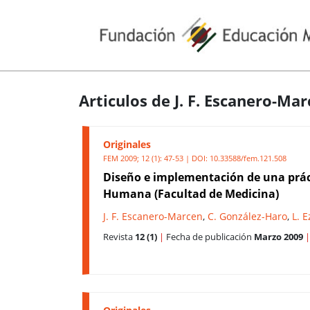
Articulos de J. F. Escanero-Ma
Originales
FEM 2009; 12 (1): 47-53 | DOI:
10.33588/fem.121.508
Diseño e implementación de una práct
Humana (Facultad de Medicina)
J. F. Escanero-Marcen
,
C. González-Haro
,
L. 
Revista
12 (1)
|
Fecha de publicación
Marzo 2009
|