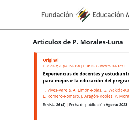
Articulos de P. Morales-Luna
Original
FEM 2023; 26 (4): 151-158 | DOI:
10.33588/fem.264.1290
Experiencias de docentes y estudian
para mejorar la educación del pregr
T. Vives-Varela
,
A. Limón-Rojas
,
G. Wakida-K
E. Romero-Romero
,
J. Aragón-Robles
,
P. Mor
Revista
26 (4)
|
Fecha de publicación
Agosto 2023