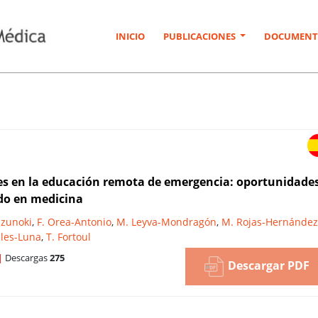
INICIO
PUBLICACIONES
DOCUMENT
tes en la educación remota de emergencia: oportunidade
ado en medicina
uzunoki
,
F. Orea-Antonio
,
M. Leyva-Mondragón
,
M. Rojas-Hernández
ales-Luna
,
T. Fortoul
|
Descargas
275
Descargar PDF