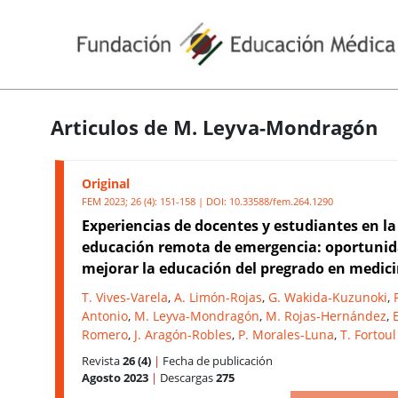
Articulos de M. Leyva-Mondragón
Original
FEM 2023; 26 (4): 151-158 | DOI:
10.33588/fem.264.1290
Experiencias de docentes y estudiantes en la
educación remota de emergencia: oportunid
mejorar la educación del pregrado en medic
T. Vives-Varela
,
A. Limón-Rojas
,
G. Wakida-Kuzunoki
,
Antonio
,
M. Leyva-Mondragón
,
M. Rojas-Hernández
,
Romero
,
J. Aragón-Robles
,
P. Morales-Luna
,
T. Fortoul
Revista
26 (4)
|
Fecha de publicación
Agosto 2023
|
Descargas
275