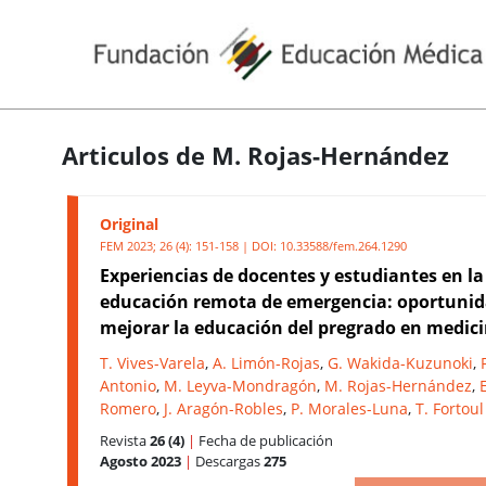
Articulos de M. Rojas-Hernández
Original
FEM 2023; 26 (4): 151-158 | DOI:
10.33588/fem.264.1290
Experiencias de docentes y estudiantes en la
educación remota de emergencia: oportunid
mejorar la educación del pregrado en medic
T. Vives-Varela
,
A. Limón-Rojas
,
G. Wakida-Kuzunoki
,
Antonio
,
M. Leyva-Mondragón
,
M. Rojas-Hernández
,
Romero
,
J. Aragón-Robles
,
P. Morales-Luna
,
T. Fortoul
Revista
26 (4)
|
Fecha de publicación
Agosto 2023
|
Descargas
275