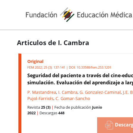
Articulos de I. Cambra
Original
FEM 2022; 25 (3): 137-141 | DOI:
10.33588/fem.253.1201
Seguridad del paciente a través del cine-edu
simulación. Evaluación del aprendizaje a lar
P. Mastandrea
,
I. Cambra
,
G. Gonzalez-Caminal
,
J.E. 
Pujol-Farriols
,
C. Gomar-Sancho
Revista
25 (3)
|
Fecha de publicación
Junio
2022
|
Descargas
448
Descarg