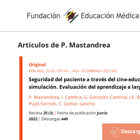
Articulos de P. Mastandrea
Original
FEM 2022; 25 (3): 137-141 | DOI:
10.33588/fem.253.1201
Seguridad del paciente a través del cine-edu
simulación. Evaluación del aprendizaje a lar
P. Mastandrea
,
I. Cambra
,
G. Gonzalez-Caminal
,
J.E. 
Pujol-Farriols
,
C. Gomar-Sancho
Revista
25 (3)
|
Fecha de publicación
Junio
2022
|
Descargas
448
Descarg