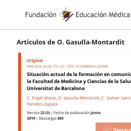
Articulos de O. Gasulla-Montardit
Original
FEM 2019; 22 (3): 115-127 | DOI:
10.33588/fem.223.996
Situación actual de la formación en comuni
la Facultad de Medicina y Ciencias de la Salu
Universitat de Barcelona
C. Engel-Matas
,
O. Gasulla-Montardit
,
C. Gomar-Sanc
Paredes-Zapata
Revista
22 (3)
|
Fecha de publicación
Junio
2019
|
Descargas
483
Descarg