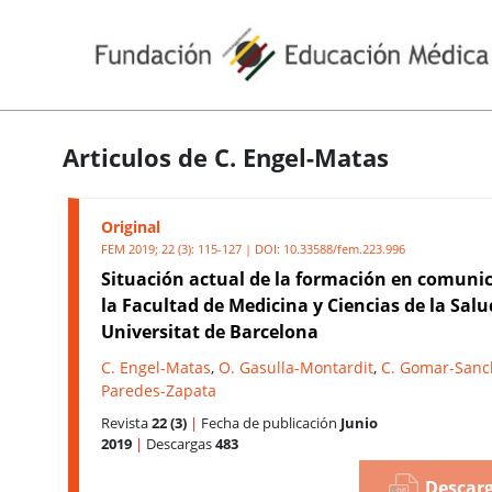
Articulos de C. Engel-Matas
Original
FEM 2019; 22 (3): 115-127 | DOI:
10.33588/fem.223.996
Situación actual de la formación en comuni
la Facultad de Medicina y Ciencias de la Salu
Universitat de Barcelona
C. Engel-Matas
,
O. Gasulla-Montardit
,
C. Gomar-Sanc
Paredes-Zapata
Revista
22 (3)
|
Fecha de publicación
Junio
2019
|
Descargas
483
Descarg