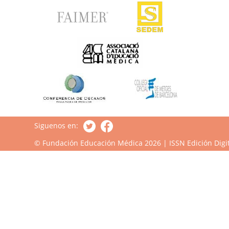
Siguenos en:
© Fundación Educación Médica 2026 | ISSN Edición Digit