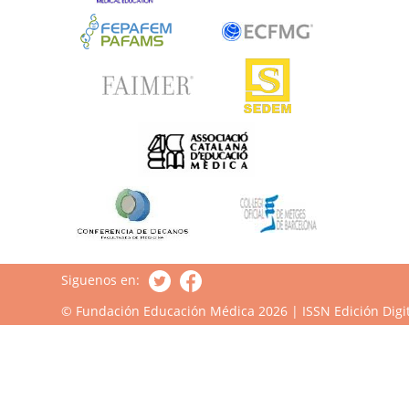
Siguenos en:
© Fundación Educación Médica 2026 | ISSN Edición Digit