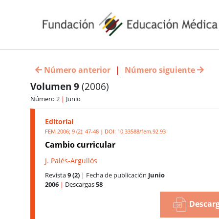
Número anterior
|
Número siguiente
Volumen 9
(2006)
Número 2
|
Junio
Editorial
FEM 2006; 9 (2): 47-48 | DOI:
10.33588/fem.92.93
Cambio curricular
J. Palés-Argullós
Revista
9 (2)
|
Fecha de publicación
Junio
2006
|
Descargas
58
Descarg