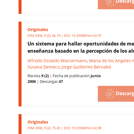
Descarg
Originales
FEM 2006; 9 (2): 66-74 | DOI:
10.33588/fem.92.97
Un sistema para hallar oportunidades de me
enseñanza basado en la percepción de los 
Alfredo Osvaldo Wassermann
,
María de los Angeles 
Susana Demeco
,
Jorge Guillermo Bernabó
Revista
9 (2)
|
Fecha de publicación
Junio
2006
|
Descargas
47
Descarg
Originales
FEM 2006; 9 (2): 75-83 | DOI:
10.33588/fem.92.98