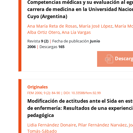
Competencias médicas y su evaluación al egr
carrera de medicina en la Universidad Nacio
Cuyo (Argentina)
Ana María Reta de Rosas
,
María José López
,
María M
Alba Ortiz Otero
,
Ana Lía Vargas
Revista
9 (2)
|
Fecha de publicación
Junio
2006
|
Descargas
165
Descarg
Originales
FEM 2006; 9 (2): 84-90 | DOI:
10.33588/fem.92.99
Modificación de actitudes ante el Sida en es
de enfermería: Resultados de una experienc
pedagógica
Lidia Fernández Donaire
,
Pilar Fernández Narváez
,
J
Tomás-Sábado