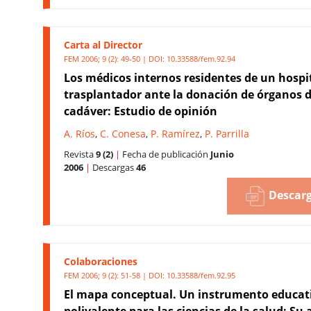
Carta al Director
FEM 2006; 9 (2): 49-50 | DOI:
10.33588/fem.92.94
Los médicos internos residentes de un hospi
trasplantador ante la donación de órganos 
cadáver: Estudio de opinión
A. Ríos
,
C. Conesa
,
P. Ramírez
,
P. Parrilla
Revista
9 (2)
|
Fecha de publicación
Junio
2006
|
Descargas
46
Descarg
Colaboraciones
FEM 2006; 9 (2): 51-58 | DOI:
10.33588/fem.92.95
El mapa conceptual. Un instrumento educat
polivalente para las ciencias de la salud: Su 