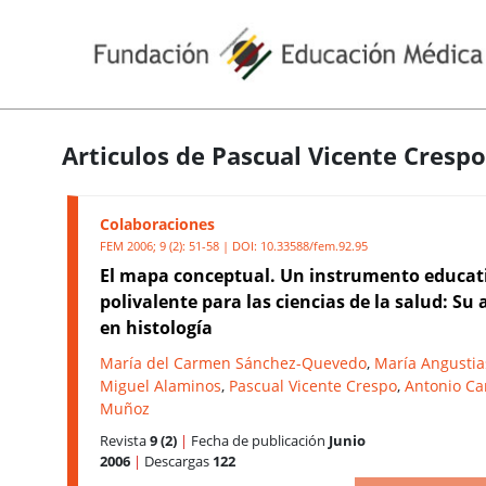
Articulos de Pascual Vicente Crespo
Colaboraciones
FEM 2006; 9 (2): 51-58 | DOI:
10.33588/fem.92.95
El mapa conceptual. Un instrumento educat
polivalente para las ciencias de la salud: Su 
en histología
María del Carmen Sánchez-Quevedo
,
María Angusti
Miguel Alaminos
,
Pascual Vicente Crespo
,
Antonio C
Muñoz
Revista
9 (2)
|
Fecha de publicación
Junio
2006
|
Descargas
122