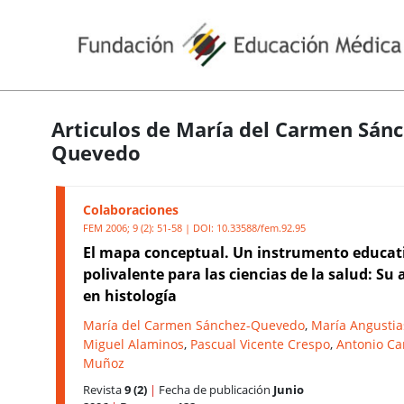
Articulos de María del Carmen Sánc
Quevedo
Colaboraciones
FEM 2006; 9 (2): 51-58 | DOI:
10.33588/fem.92.95
El mapa conceptual. Un instrumento educat
polivalente para las ciencias de la salud: Su 
en histología
María del Carmen Sánchez-Quevedo
,
María Angusti
Miguel Alaminos
,
Pascual Vicente Crespo
,
Antonio C
Muñoz
Revista
9 (2)
|
Fecha de publicación
Junio