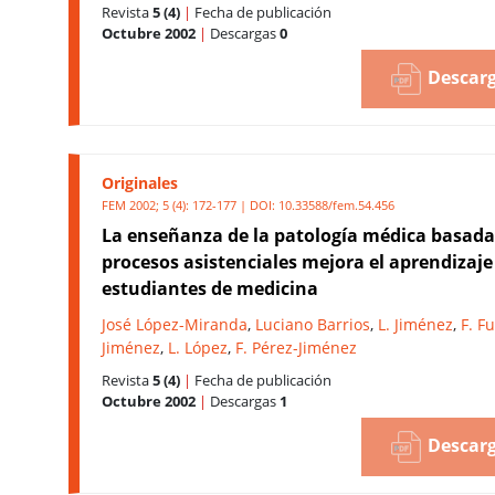
Revista
5 (4)
|
Fecha de publicación
Octubre 2002
|
Descargas
0
Descarg
Originales
FEM 2002; 5 (4): 172-177 | DOI:
10.33588/fem.54.456
La enseñanza de la patología médica basada
procesos asistenciales mejora el aprendizaje
estudiantes de medicina
José López-Miranda
,
Luciano Barrios
,
L. Jiménez
,
F. F
Jiménez
,
L. López
,
F. Pérez-Jiménez
Revista
5 (4)
|
Fecha de publicación
Octubre 2002
|
Descargas
1
Descarg