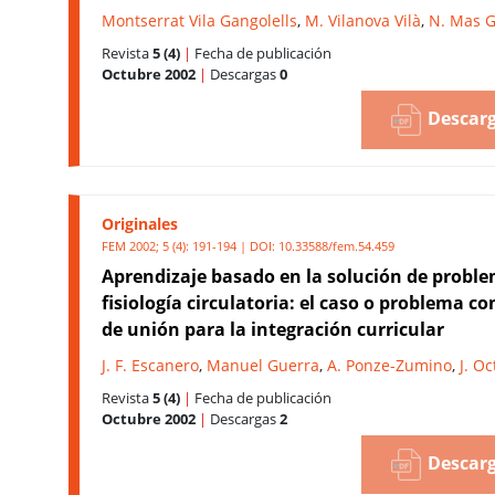
Montserrat Vila Gangolells
,
M. Vilanova Vilà
,
N. Mas G
Revista
5 (4)
|
Fecha de publicación
Octubre 2002
|
Descargas
0
Descarg
Originales
FEM 2002; 5 (4): 191-194 | DOI:
10.33588/fem.54.459
Aprendizaje basado en la solución de probl
fisiología circulatoria: el caso o problema c
de unión para la integración curricular
J. F. Escanero
,
Manuel Guerra
,
A. Ponze-Zumino
,
J. Oc
Revista
5 (4)
|
Fecha de publicación
Octubre 2002
|
Descargas
2
Descarg