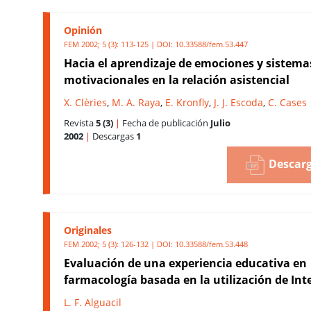
Opinión
FEM 2002; 5 (3): 113-125 | DOI:
10.33588/fem.53.447
Hacia el aprendizaje de emociones y sistema
motivacionales en la relación asistencial
X. Clèries
,
M. A. Raya
,
E. Kronfly
,
J. J. Escoda
,
C. Cases
Revista
5 (3)
|
Fecha de publicación
Julio
2002
|
Descargas
1
Descarg
Originales
FEM 2002; 5 (3): 126-132 | DOI:
10.33588/fem.53.448
Evaluación de una experiencia educativa en
farmacología basada en la utilización de Int
L. F. Alguacil