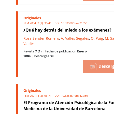
Originales
FEM 2004; 7 (1): 36-41 | DOI:
10.33588/fem.71.221
¿Qué hay detrás del miedo a los exámenes?
Rosa Sender Romero
,
A. Vallés Segalés
,
O. Puig
,
M. S
Valdés
Revista
7 (1)
|
Fecha de publicación
Enero
2004
|
Descargas
39
Descarg
Originales
FEM 2001; 4 (2): 66-71 | DOI:
10.33588/fem.42.386
El Programa de Atención Psicológica de la Fa
Medicina de la Universidad de Barcelona