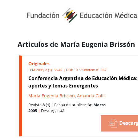
Articulos de María Eugenia Brissón
Originales
FEM 2005; 8 (1): 38-47 | DOI:
10.33588/fem.81.167
Conferencia Argentina de Educación Médica:
aportes y temas Emergentes
María Eugenia Brissón
,
Amanda Galli
Revista
8 (1)
|
Fecha de publicación
Marzo
2005
|
Descargas
41
Descarg