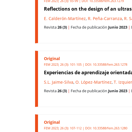
FEM 2023; 26 (3): 93-99 | DOI:
10.33588/fem.263.1279
Reflections on the design of an ult
E. Calderón-Martínez
,
R. Peña-Carranza
,
R. 
Revista
26 (3)
|
Fecha de publicación
Junio 2023
|
Original
FEM 2023; 26 (3): 101-105 | DOI:
10.33588/fem.263.1278
Experiencias de aprendizaje orientada
S.L. Jaime-Silva
,
O. López-Martínez
,
T. Izquie
Revista
26 (3)
|
Fecha de publicación
Junio 2023
|
Original
FEM 2023; 26 (3): 107-112 | DOI:
10.33588/fem.263.1280