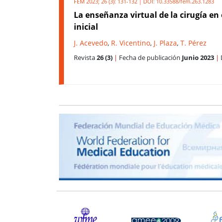
FEM 2023; 26 (3): 131-132 | DOI:
10.33588/fem.263.1283
La enseñanza virtual de la cirugía en
inicial
J. Acevedo
,
R. Vicentino
,
J. Plaza
,
T. Pérez
Revista
26 (3)
|
Fecha de publicación
Junio 2023
|