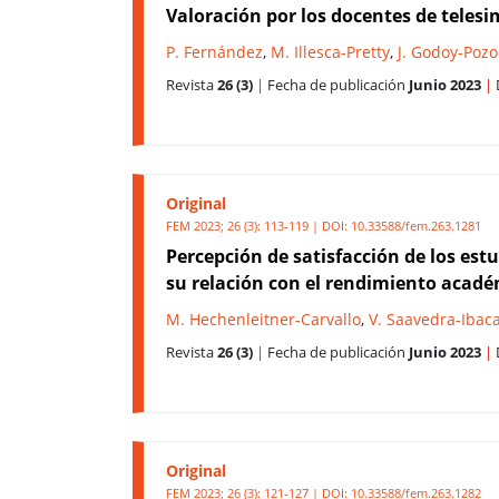
Valoración por los docentes de teles
P. Fernández
,
M. Illesca-Pretty
,
J. Godoy-Pozo
Revista
26 (3)
|
Fecha de publicación
Junio 2023
|
Original
FEM 2023; 26 (3): 113-119 | DOI:
10.33588/fem.263.1281
Percepción de satisfacción de los est
su relación con el rendimiento acad
M. Hechenleitner-Carvallo
,
V. Saavedra-Ibac
Revista
26 (3)
|
Fecha de publicación
Junio 2023
|
Original
FEM 2023; 26 (3): 121-127 | DOI:
10.33588/fem.263.1282