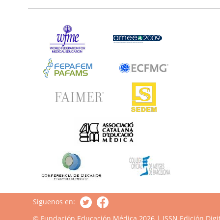
Siguenos en:
© Fundación Educación Médica 2026 | ISSN Edición Digit