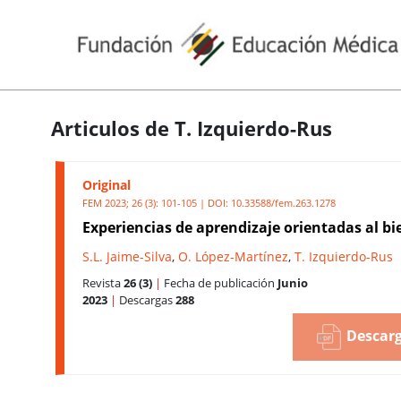
Articulos de T. Izquierdo-Rus
Original
FEM 2023; 26 (3): 101-105 | DOI:
10.33588/fem.263.1278
Experiencias de aprendizaje orientadas al bi
S.L. Jaime-Silva
,
O. López-Martínez
,
T. Izquierdo-Rus
Revista
26 (3)
|
Fecha de publicación
Junio
2023
|
Descargas
288
Descarg