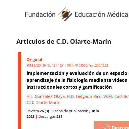
Articulos de C.D. Olarte-Marín
Original
FEM 2023; 26 (3): 121-127 | DOI:
10.33588/fem.263.1282
Implementación y evaluación de un espacio d
aprendizaje de la fisiología mediante vídeos
instruccionales cortos y gamificación
H.L. González-Olaya
,
H.D. Delgado-Rico
,
W.M. Castillo
C.D. Olarte-Marín
Revista
26 (3)
|
Fecha de publicación
Junio
2023
|
Descargas
281
Descarg