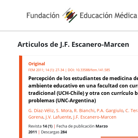
Articulos de J.F. Escanero-Marcen
Original
FEM 2011; 14 (1): 27-34 | DOI:
10.33588/fem.141.585
Percepción de los estudiantes de medicina d
ambiente educativo en una facultad con cur
tradicional (UCH-Chile) y otra con currículo 
problemas (UNC-Argentina)
G. Díaz-Véliz
,
S. Mora
,
R. Bianchi
,
P.A. Gargiulo
,
C. Te
Gorena
,
J.V. Lafuente
,
J.F. Escanero-Marcen
Revista
14 (1)
|
Fecha de publicación
Marzo
2011
|
Descargas
284