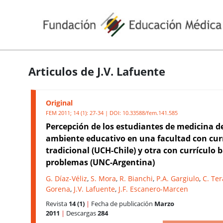
Articulos de J.V. Lafuente
Original
FEM 2011; 14 (1): 27-34 | DOI:
10.33588/fem.141.585
Percepción de los estudiantes de medicina d
ambiente educativo en una facultad con cur
tradicional (UCH-Chile) y otra con currículo 
problemas (UNC-Argentina)
G. Díaz-Véliz
,
S. Mora
,
R. Bianchi
,
P.A. Gargiulo
,
C. Te
Gorena
,
J.V. Lafuente
,
J.F. Escanero-Marcen
Revista
14 (1)
|
Fecha de publicación
Marzo
2011
|
Descargas
284