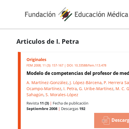
Articulos de I. Petra
Originales
FEM 2008; 11 (3): 157-167 | DOI:
10.33588/fem.113.478
Modelo de competencias del profesor de med
A. Martínez-González
,
J. López-Bárcena
,
P. Herrera Sa
Ocampo-Martínez
,
I. Petra
,
G. Uribe-Martínez
,
M. C. G
Sahagún
,
S. Morales-López
Revista
11 (3)
|
Fecha de publicación
Septiembre 2008
|
Descargas
192
Descarg