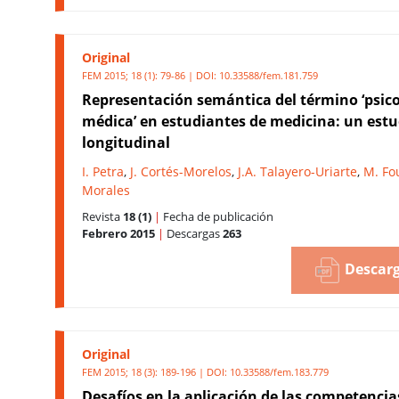
Original
FEM 2015; 18 (1): 79-86 | DOI:
10.33588/fem.181.759
Representación semántica del término ‘psico
médica’ en estudiantes de medicina: un estu
longitudinal
I. Petra
,
J. Cortés-Morelos
,
J.A. Talayero-Uriarte
,
M. Fou
Morales
Revista
18 (1)
|
Fecha de publicación
Febrero 2015
|
Descargas
263
Descarg
Original
FEM 2015; 18 (3): 189-196 | DOI:
10.33588/fem.183.779
Desafíos en la aplicación de las competencia