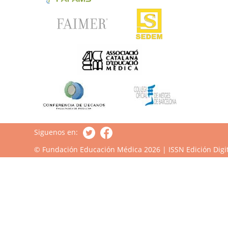
Siguenos en:
© Fundación Educación Médica 2026 | ISSN Edición Digit