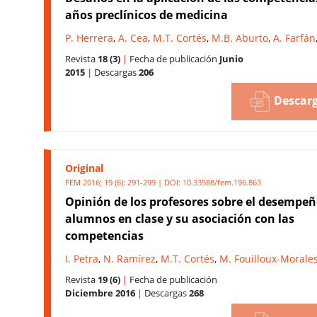
años preclínicos de medicina
P. Herrera
,
A. Cea
,
M.T. Cortés
,
M.B. Aburto
,
A. Farfán
Revista
18 (3)
|
Fecha de publicación
Junio
2015
|
Descargas
206
Descarg
Original
FEM 2016; 19 (6): 291-299 | DOI:
10.33588/fem.196.863
Opinión de los profesores sobre el desempeñ
alumnos en clase y su asociación con las
competencias
I. Petra
,
N. Ramírez
,
M.T. Cortés
,
M. Fouilloux-Morale
Revista
19 (6)
|
Fecha de publicación
Diciembre 2016
|
Descargas
268