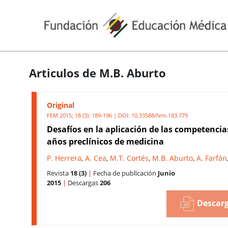
Articulos de M.B. Aburto
Original
FEM 2015; 18 (3): 189-196 | DOI:
10.33588/fem.183.779
Desafíos en la aplicación de las competencia
años preclínicos de medicina
P. Herrera
,
A. Cea
,
M.T. Cortés
,
M.B. Aburto
,
A. Farfán
Revista
18 (3)
|
Fecha de publicación
Junio
2015
|
Descargas
206
Descarg