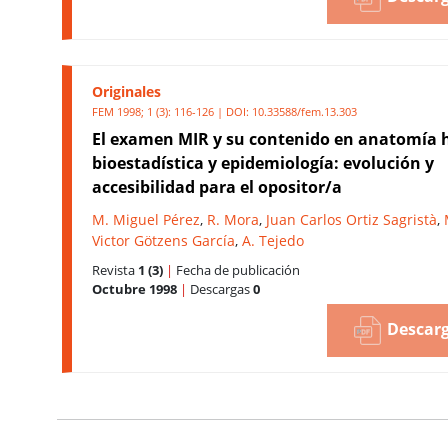
Originales
FEM 1998; 1 (3): 116-126 | DOI:
10.33588/fem.13.303
El examen MIR y su contenido en anatomía
bioestadística y epidemiología: evolución y
accesibilidad para el opositor/a
M. Miguel Pérez
,
R. Mora
,
Juan Carlos Ortiz Sagristà
,
Victor Götzens García
,
A. Tejedo
Revista
1 (3)
|
Fecha de publicación
Octubre 1998
|
Descargas
0
Descarg