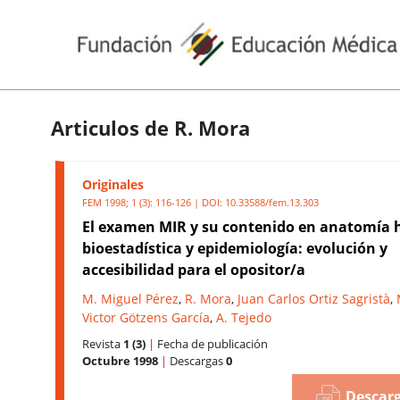
Articulos de R. Mora
Originales
FEM 1998; 1 (3): 116-126 | DOI:
10.33588/fem.13.303
El examen MIR y su contenido en anatomía
bioestadística y epidemiología: evolución y
accesibilidad para el opositor/a
M. Miguel Pérez
,
R. Mora
,
Juan Carlos Ortiz Sagristà
,
Victor Götzens García
,
A. Tejedo
Revista
1 (3)
|
Fecha de publicación
Octubre 1998
|
Descargas
0
Descarg