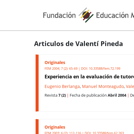
Articulos de Valentí Pineda
Originales
FEM 2004; 7 (2): 65-69 | DOI:
10.33588/fem.72.199
Experiencia en la evaluación de tutor
Eugenio Berlanga
,
Manuel Monteagudo
,
Val
Revista
7 (2)
|
Fecha de publicación
Abril 2004
|
De
Originales
FEM 2003; 6 (2): 112-116 | DOI:
10.33588/fem.62.263