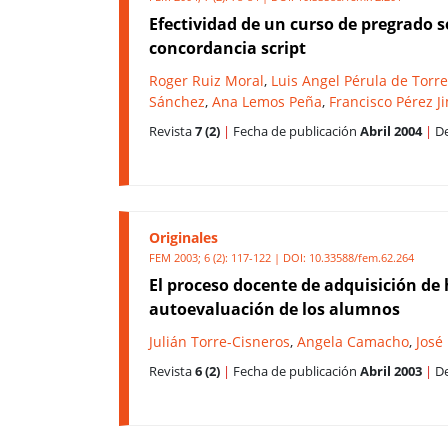
Efectividad de un curso de pregrado so
concordancia script
Roger Ruiz Moral
,
Luis Angel Pérula de Torr
Sánchez
,
Ana Lemos Peña
,
Francisco Pérez J
Revista
7 (2)
|
Fecha de publicación
Abril 2004
|
De
Originales
FEM 2003; 6 (2): 117-122 | DOI:
10.33588/fem.62.264
El proceso docente de adquisición de 
autoevaluación de los alumnos
Julián Torre-Cisneros
,
Angela Camacho
,
José
Revista
6 (2)
|
Fecha de publicación
Abril 2003
|
De