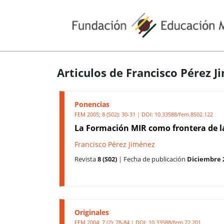
Articulos de Francisco Pérez 
Ponencias
FEM 2005; 8 (S02): 30-31 | DOI:
10.33588/fem.8S02.122
La Formación MIR como frontera de la
Francisco Pérez Jiménez
Revista
8 (S02)
|
Fecha de publicación
Diciembre 
Originales
FEM 2004; 7 (2): 78-84 | DOI:
10.33588/fem.72.201