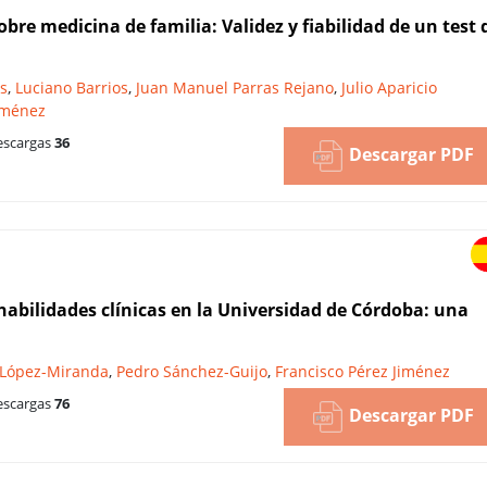
bre medicina de familia: Validez y fiabilidad de un test 
es
,
Luciano Barrios
,
Juan Manuel Parras Rejano
,
Julio Aparicio
iménez
scargas
36
Descargar PDF
habilidades clínicas en la Universidad de Córdoba: una
 López-Miranda
,
Pedro Sánchez-Guijo
,
Francisco Pérez Jiménez
scargas
76
Descargar PDF