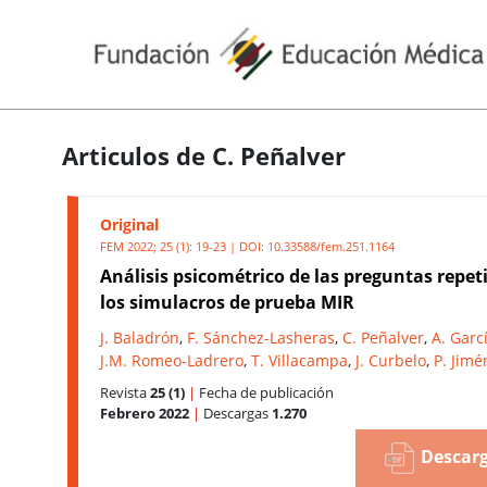
Articulos de C. Peñalver
Original
FEM 2022; 25 (1): 19-23 | DOI:
10.33588/fem.251.1164
Análisis psicométrico de las preguntas repet
los simulacros de prueba MIR
J. Baladrón
,
F. Sánchez-Lasheras
,
C. Peñalver
,
A. Garc
J.M. Romeo-Ladrero
,
T. Villacampa
,
J. Curbelo
,
P. Jim
Revista
25 (1)
|
Fecha de publicación
Febrero 2022
|
Descargas
1.270
Descarg