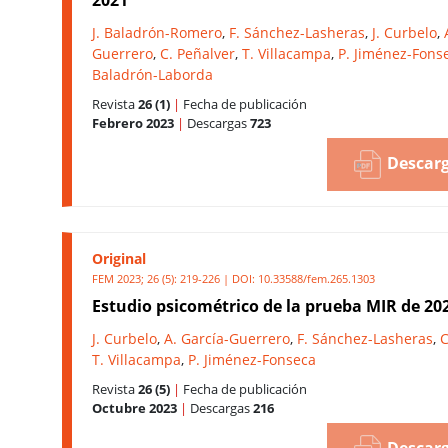
J. Baladrón-Romero
,
F. Sánchez-Lasheras
,
J. Curbelo
,
Guerrero
,
C. Peñalver
,
T. Villacampa
,
P. Jiménez-Fons
Baladrón-Laborda
Revista
26 (1)
|
Fecha de publicación
Febrero 2023
|
Descargas
723
Descarg
Original
FEM 2023; 26 (5): 219-226 | DOI:
10.33588/fem.265.1303
Estudio psicométrico de la prueba MIR de 20
J. Curbelo
,
A. García-Guerrero
,
F. Sánchez-Lasheras
,
C
T. Villacampa
,
P. Jiménez-Fonseca
Revista
26 (5)
|
Fecha de publicación
Octubre 2023
|
Descargas
216
Descarg