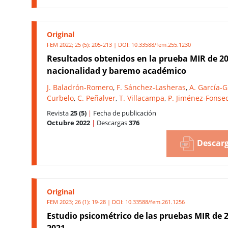
Original
FEM 2022; 25 (5): 205-213 | DOI:
10.33588/fem.255.1230
Resultados obtenidos en la prueba MIR de 2
nacionalidad y baremo académico
J. Baladrón-Romero
,
F. Sánchez-Lasheras
,
A. García-
Curbelo
,
C. Peñalver
,
T. Villacampa
,
P. Jiménez-Fonse
Revista
25 (5)
|
Fecha de publicación
Octubre 2022
|
Descargas
376
Descarg
Original
FEM 2023; 26 (1): 19-28 | DOI:
10.33588/fem.261.1256
Estudio psicométrico de las pruebas MIR de 
2021