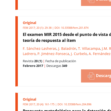
Original
FEM 2017; 20 (1): 29-38 | DOI:
10.33588/fem.201.874
El examen MIR 2015 desde el punto de vista d
teoría de respuesta al ítem
F. Sánchez-Lasheras
,
J. Baladrón
,
T. Villacampa
,
J.M. 
Ladrero
,
P. Jiménez-Fonseca
,
J. Curbelo
,
A. Fernánde
Revista
20 (1)
|
Fecha de publicación
Febrero 2017
|
Descargas
349
Descarg
Original
FEM 2017; 20 (4): 161-175 | DOI:
10.33588/fem.204.896
Propuesta metodológica para la detección d