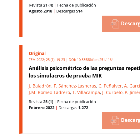
Revista
21 (4)
|
Fecha de publicación
Agosto 2018
|
Descargas
514
Descarg
Original
FEM 2022; 25 (1): 19-23 | DOI:
10.33588/fem.251.1164
Análisis psicométrico de las preguntas repet
los simulacros de prueba MIR
J. Baladrón
,
F. Sánchez-Lasheras
,
C. Peñalver
,
A. Garc
J.M. Romeo-Ladrero
,
T. Villacampa
,
J. Curbelo
,
P. Jim
Revista
25 (1)
|
Fecha de publicación
Febrero 2022
|
Descargas
1.272
Descarg