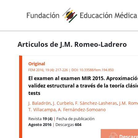
Articulos de J.M. Romeo-Ladrero
Original
FEM 2016; 19 (4): 217-226 | DOI:
10.33588/fem.194.850
El examen al examen MIR 2015. Aproximación
validez estructural a través de la teoría clási
tests
J. Baladrón
,
J. Curbelo
,
F. Sánchez-Lasheras
,
J.M. Rom
T. Villacampa
,
A. Fernández-Somoano
Revista
19 (4)
|
Fecha de publicación
Agosto 2016
|
Descargas
604
Descarg