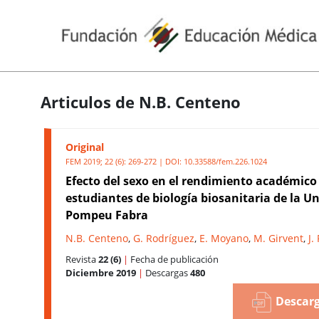
Articulos de N.B. Centeno
Original
FEM 2019; 22 (6): 269-272 | DOI:
10.33588/fem.226.1024
Efecto del sexo en el rendimiento académico
estudiantes de biología biosanitaria de la Un
Pompeu Fabra
N.B. Centeno
,
G. Rodríguez
,
E. Moyano
,
M. Girvent
,
J.
Revista
22 (6)
|
Fecha de publicación
Diciembre 2019
|
Descargas
480
Descarg