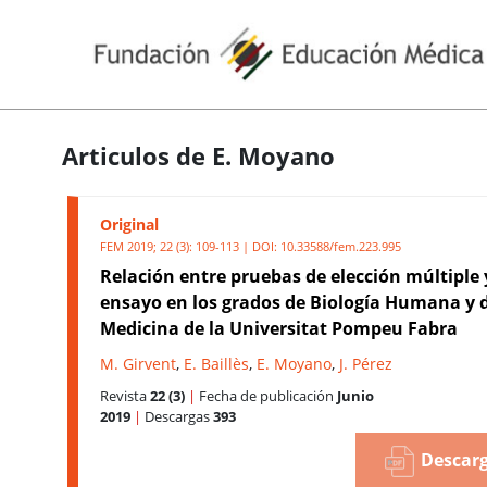
Articulos de E. Moyano
Original
FEM 2019; 22 (3): 109-113 | DOI:
10.33588/fem.223.995
Relación entre pruebas de elección múltiple 
ensayo en los grados de Biología Humana y 
Medicina de la Universitat Pompeu Fabra
M. Girvent
,
E. Baillès
,
E. Moyano
,
J. Pérez
Revista
22 (3)
|
Fecha de publicación
Junio
2019
|
Descargas
393
Descarg