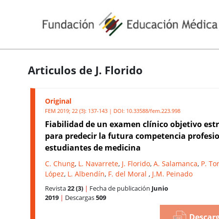
Articulos de J. Florido
Original
FEM 2019; 22 (3): 137-143 | DOI:
10.33588/fem.223.998
Fiabilidad de un examen clínico objetivo es
para predecir la futura competencia profesi
estudiantes de medicina
C. Chung
,
L. Navarrete
,
J. Florido
,
A. Salamanca
,
P. To
López
,
L. Albendín
,
F. del Moral
,
J.M. Peinado
Revista
22 (3)
|
Fecha de publicación
Junio
2019
|
Descargas
509
Descarg