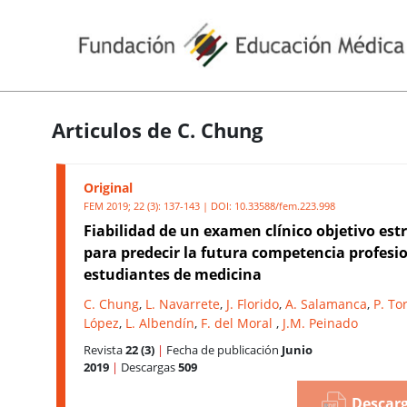
Articulos de C. Chung
Original
FEM 2019; 22 (3): 137-143 | DOI:
10.33588/fem.223.998
Fiabilidad de un examen clínico objetivo es
para predecir la futura competencia profesi
estudiantes de medicina
C. Chung
,
L. Navarrete
,
J. Florido
,
A. Salamanca
,
P. To
López
,
L. Albendín
,
F. del Moral
,
J.M. Peinado
Revista
22 (3)
|
Fecha de publicación
Junio
2019
|
Descargas
509
Descarg