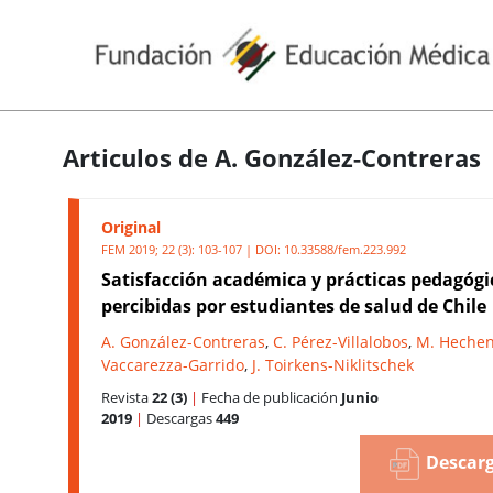
Articulos de A. González-Contreras
Original
FEM 2019; 22 (3): 103-107 | DOI:
10.33588/fem.223.992
Satisfacción académica y prácticas pedagógi
percibidas por estudiantes de salud de Chile
A. González-Contreras
,
C. Pérez-Villalobos
,
M. Hechen
Vaccarezza-Garrido
,
J. Toirkens-Niklitschek
Revista
22 (3)
|
Fecha de publicación
Junio
2019
|
Descargas
449
Descarg