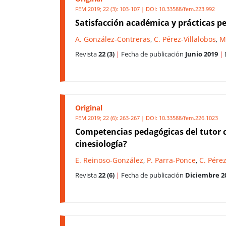
FEM 2019; 22 (3): 103-107 | DOI:
10.33588/fem.223.992
Satisfacción académica y prácticas pe
A. González-Contreras
,
C. Pérez-Villalobos
,
M
Revista
22 (3)
|
Fecha de publicación
Junio 2019
|
Original
FEM 2019; 22 (6): 263-267 | DOI:
10.33588/fem.226.1023
Competencias pedagógicas del tutor c
cinesiología?
E. Reinoso-González
,
P. Parra-Ponce
,
C. Pérez
Revista
22 (6)
|
Fecha de publicación
Diciembre 2