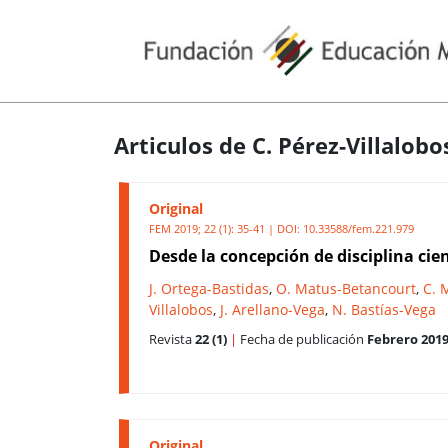
Articulos de C. Pérez-Villalobo
Original
FEM 2019; 22 (1): 35-41 | DOI:
10.33588/fem.221.979
Desde la concepción de disciplina cien
J. Ortega-Bastidas
,
O. Matus-Betancourt
,
C. 
Villalobos
,
J. Arellano-Vega
,
N. Bastías-Vega
Revista
22 (1)
|
Fecha de publicación
Febrero 201
Original