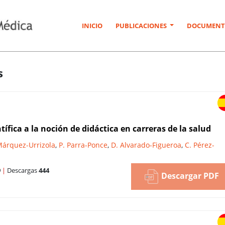
INICIO
PUBLICACIONES
DOCUMENT
s
tífica a la noción de didáctica en carreras de la salud
Márquez-Urrizola
,
P. Parra-Ponce
,
D. Alvarado-Figueroa
,
C. Pérez-
9
|
Descargas
444
Descargar PDF