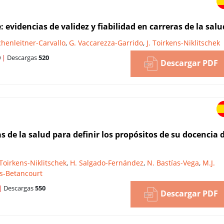
 evidencias de validez y fiabilidad en carreras de la salu
chenleitner-Carvallo
,
G. Vaccarezza-Garrido
,
J. Toirkens-Niklitschek
0
|
Descargas
520
Descargar PDF
 de la salud para definir los propósitos de su docencia 
 Toirkens-Niklitschek
,
H. Salgado-Fernández
,
N. Bastías-Vega
,
M.J.
s-Betancourt
|
Descargas
550
Descargar PDF