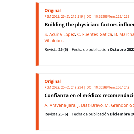
Original
FEM 2022; 25 (5): 215-219 | DOI:
10.33588/fem.255.1229
Building the physician: factors influ
S. Acuña-López
,
C. Fuentes-Gatica
,
B. March
Villalobos
Revista
25 (5)
|
Fecha de publicación
Octubre 202
Original
FEM 2022; 25 (6): 249-254 | DOI:
10.33588/fem.256.1242
Confianza en el médico: recomendacio
A. Aravena-Jara
,
J. Díaz-Bravo
,
M. Grandon-So
Revista
25 (6)
|
Fecha de publicación
Diciembre 2