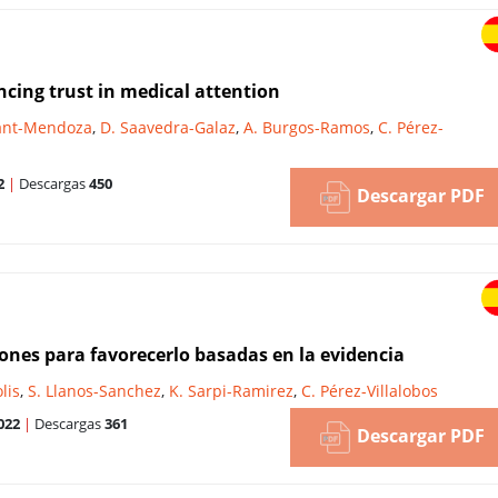
encing trust in medical attention
ant-Mendoza
,
D. Saavedra-Galaz
,
A. Burgos-Ramos
,
C. Pérez-
2
|
Descargas
450
Descargar PDF
nes para favorecerlo basadas en la evidencia
lis
,
S. Llanos-Sanchez
,
K. Sarpi-Ramirez
,
C. Pérez-Villalobos
022
|
Descargas
361
Descargar PDF