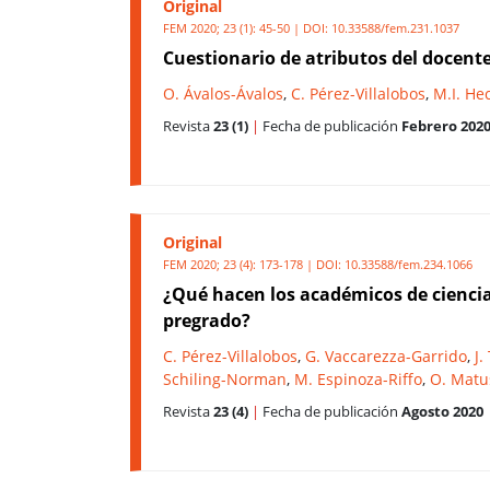
Original
FEM 2020; 23 (1): 45-50 | DOI:
10.33588/fem.231.1037
Cuestionario de atributos del docente:
O. Ávalos-Ávalos
,
C. Pérez-Villalobos
,
M.I. He
Revista
23 (1)
|
Fecha de publicación
Febrero 202
Original
FEM 2020; 23 (4): 173-178 | DOI:
10.33588/fem.234.1066
¿Qué hacen los académicos de ciencias
pregrado?
C. Pérez-Villalobos
,
G. Vaccarezza-Garrido
,
J.
Schiling-Norman
,
M. Espinoza-Riffo
,
O. Matu
Revista
23 (4)
|
Fecha de publicación
Agosto 2020