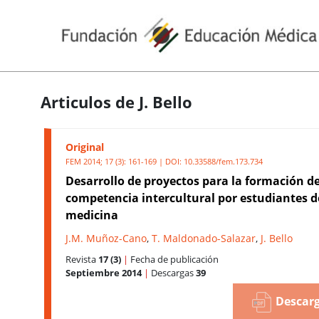
Articulos de J. Bello
Original
FEM 2014; 17 (3): 161-169 | DOI:
10.33588/fem.173.734
Desarrollo de proyectos para la formación de
competencia intercultural por estudiantes d
medicina
J.M. Muñoz-Cano
,
T. Maldonado-Salazar
,
J. Bello
Revista
17 (3)
|
Fecha de publicación
Septiembre 2014
|
Descargas
39
Descarg