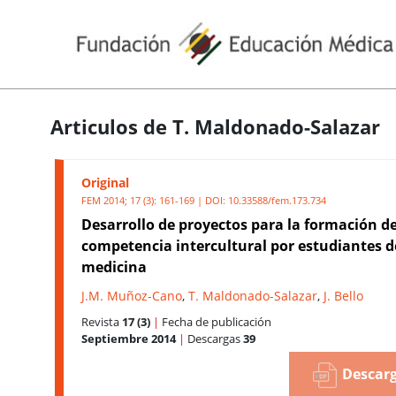
Articulos de T. Maldonado-Salazar
Original
FEM 2014; 17 (3): 161-169 | DOI:
10.33588/fem.173.734
Desarrollo de proyectos para la formación de
competencia intercultural por estudiantes d
medicina
J.M. Muñoz-Cano
,
T. Maldonado-Salazar
,
J. Bello
Revista
17 (3)
|
Fecha de publicación
Septiembre 2014
|
Descargas
39
Descarg