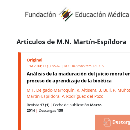
Articulos de M.N. Martín-Espíldora
Original
FEM 2014; 17 (1): 55-62 | DOI:
10.33588/fem.171.715
Análisis de la maduración del juicio moral en
proceso de aprendizaje de la bioética
M.T. Delgado-Marroquín
,
R. Altisent
,
B. Buil
,
P. Muño
Martín-Espíldora
,
P. Rodríguez del Pozo
Revista
17 (1)
|
Fecha de publicación
Marzo
2014
|
Descargas
130
Descarg