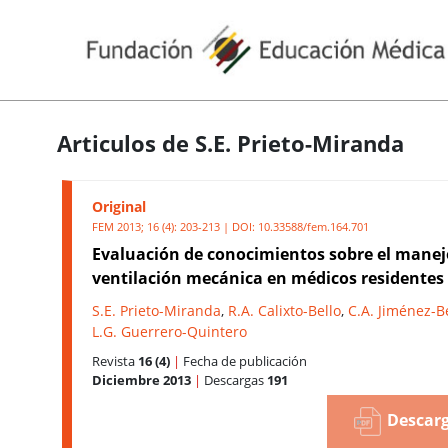
Articulos de S.E. Prieto-Miranda
Original
FEM 2013; 16 (4): 203-213 | DOI:
10.33588/fem.164.701
Evaluación de conocimientos sobre el manej
ventilación mecánica en médicos residentes
S.E. Prieto-Miranda
,
R.A. Calixto-Bello
,
C.A. Jiménez-B
L.G. Guerrero-Quintero
Revista
16 (4)
|
Fecha de publicación
Diciembre 2013
|
Descargas
191
Descarg