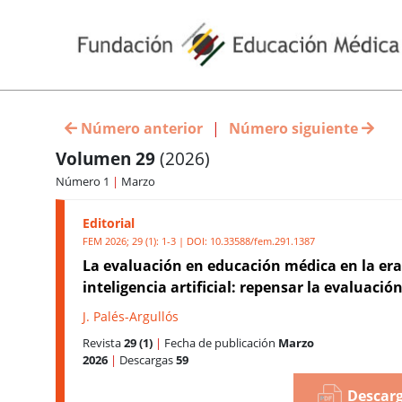
Número anterior
|
Número siguiente
Volumen 29
(2026)
Número 1
|
Marzo
Editorial
FEM 2026; 29 (1): 1-3 | DOI:
10.33588/fem.291.1387
La evaluación en educación médica en la era
inteligencia artificial: repensar la evaluació
J. Palés-Argullós
Revista
29 (1)
|
Fecha de publicación
Marzo
2026
|
Descargas
59
Descarg