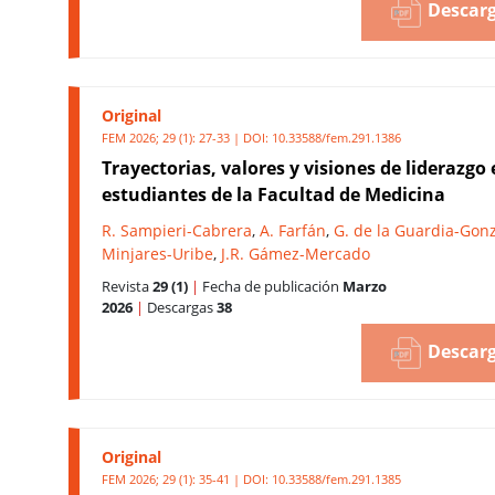
Descarg
Original
FEM 2026; 29 (1): 27-33 | DOI:
10.33588/fem.291.1386
Trayectorias, valores y visiones de liderazgo
estudiantes de la Facultad de Medicina
R. Sampieri-Cabrera
,
A. Farfán
,
G. de la Guardia-Gon
Minjares-Uribe
,
J.R. Gámez-Mercado
Revista
29 (1)
|
Fecha de publicación
Marzo
2026
|
Descargas
38
Descarg
Original
FEM 2026; 29 (1): 35-41 | DOI:
10.33588/fem.291.1385