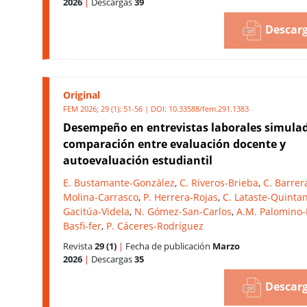
2026
|
Descargas
39
Descarg
Original
FEM 2026; 29 (1): 51-56 | DOI:
10.33588/fem.291.1383
Desempeño en entrevistas laborales simula
comparación entre evaluación docente y
autoevaluación estudiantil
E. Bustamante-González
,
C. Riveros-Brieba
,
C. Barrer
Molina-Carrasco
,
P. Herrera-Rojas
,
C. Lataste-Quinta
Gacitúa-Videla
,
N. Gómez-San-Carlos
,
A.M. Palomino-
Basfi-fer
,
P. Cáceres-Rodríguez
Revista
29 (1)
|
Fecha de publicación
Marzo
2026
|
Descargas
35
Descarg