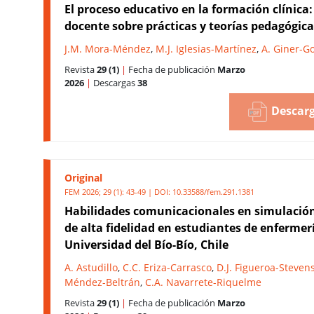
El proceso educativo en la formación clínica:
docente sobre prácticas y teorías pedagógica
J.M. Mora-Méndez
,
M.J. Iglesias-Martínez
,
A. Giner-G
Revista
29 (1)
|
Fecha de publicación
Marzo
2026
|
Descargas
38
Descarg
Original
FEM 2026; 29 (1): 43-49 | DOI:
10.33588/fem.291.1381
Habilidades comunicacionales en simulación
de alta fidelidad en estudiantes de enfermerí
Universidad del Bío-Bío, Chile
A. Astudillo
,
C.C. Eriza-Carrasco
,
D.J. Figueroa-Steven
Méndez-Beltrán
,
C.A. Navarrete-Riquelme
Revista
29 (1)
|
Fecha de publicación
Marzo