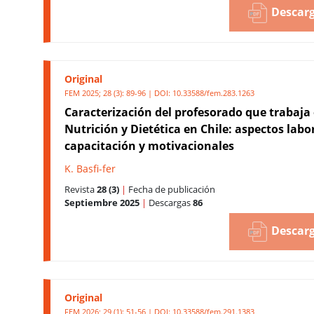
Descarg
Original
FEM 2025; 28 (3): 89-96 | DOI:
10.33588/fem.283.1263
Caracterización del profesorado que trabaja
Nutrición y Dietética en Chile: aspectos labo
capacitación y motivacionales
K. Basfi-fer
Revista
28 (3)
|
Fecha de publicación
Septiembre 2025
|
Descargas
86
Descarg
Original
FEM 2026; 29 (1): 51-56 | DOI:
10.33588/fem.291.1383