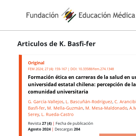
Articulos de K. Basfi-fer
Original
FEM 2024; 27 (4): 159-167 | DOI:
10.33588/fem.274.1348
Formación ética en carreras de la salud en 
universidad estatal chilena: percepción de la
comunidad universitaria
G. García-Vallejos
,
L. Bascuñán-Rodríguez
,
C. Arancib
Basfi-fer
,
M. Mella-Guzmán
,
M. Mesa-Maldonado
,
A.M
Serey
,
L. Rueda-Castro
Revista
27 (4)
|
Fecha de publicación
Agosto 2024
|
Descargas
204