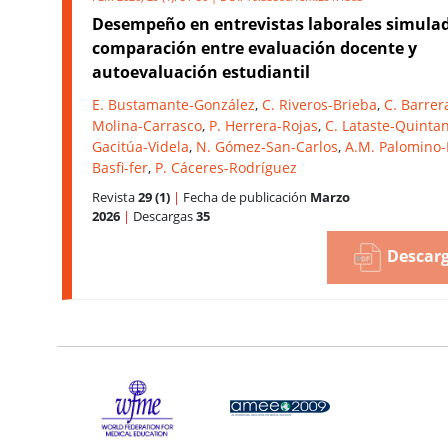
Desempeño en entrevistas laborales simula
comparación entre evaluación docente y
autoevaluación estudiantil
E. Bustamante-González
,
C. Riveros-Brieba
,
C. Barrer
Molina-Carrasco
,
P. Herrera-Rojas
,
C. Lataste-Quinta
Gacitúa-Videla
,
N. Gómez-San-Carlos
,
A.M. Palomino-
Basfi-fer
,
P. Cáceres-Rodríguez
Revista
29 (1)
|
Fecha de publicación
Marzo
2026
|
Descargas
35
Descarg