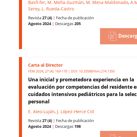
Basfi-fer
,
M. Mella-Guzmán
,
M. Mesa-Maldonado
,
A.M
Serey
,
L. Rueda-Castro
Revista
27 (4)
|
Fecha de publicación
Agosto 2024
|
Descargas
205
Descarg
Carta al Director
FEM 2024; 27 (4): 169-170 | DOI:
10.33588/fem.274.1350
Una inicial y prometedora experiencia en la
evaluación por competencias del residente 
cuidados intensivos pediátricos para la sele
personal
E. Aleo-Luján
,
J. López-Herce Cid
Revista
27 (4)
|
Fecha de publicación
Agosto 2024
|
Descargas
198