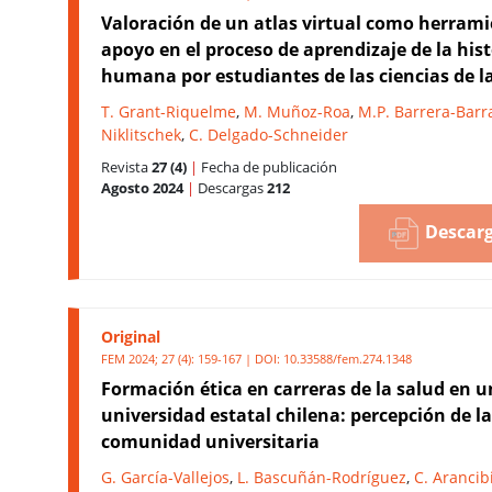
Valoración de un atlas virtual como herram
apoyo en el proceso de aprendizaje de la his
humana por estudiantes de las ciencias de l
T. Grant-Riquelme
,
M. Muñoz-Roa
,
M.P. Barrera-Barr
Niklitschek
,
C. Delgado-Schneider
Revista
27 (4)
|
Fecha de publicación
Agosto 2024
|
Descargas
212
Descarg
Original
FEM 2024; 27 (4): 159-167 | DOI:
10.33588/fem.274.1348
Formación ética en carreras de la salud en 
universidad estatal chilena: percepción de la
comunidad universitaria
G. García-Vallejos
,
L. Bascuñán-Rodríguez
,
C. Arancib