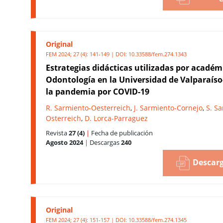
Original
FEM 2024; 27 (4): 141-149 | DOI:
10.33588/fem.274.1343
Estrategias didácticas utilizadas por académ
Odontología en la Universidad de Valparaíso
la pandemia por COVID-19
R. Sarmiento-Oesterreich
,
J. Sarmiento-Cornejo
,
S. S
Osterreich
,
D. Lorca-Parraguez
Revista
27 (4)
|
Fecha de publicación
Agosto 2024
|
Descargas
240
Descarg
Original
FEM 2024; 27 (4): 151-157 | DOI:
10.33588/fem.274.1345