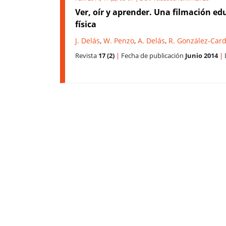
Ver, oír y aprender. Una filmación e
física
J. Delás
,
W. Penzo
,
A. Delás
,
R. González-Car
Revista
17 (2)
|
Fecha de publicación
Junio 2014
|