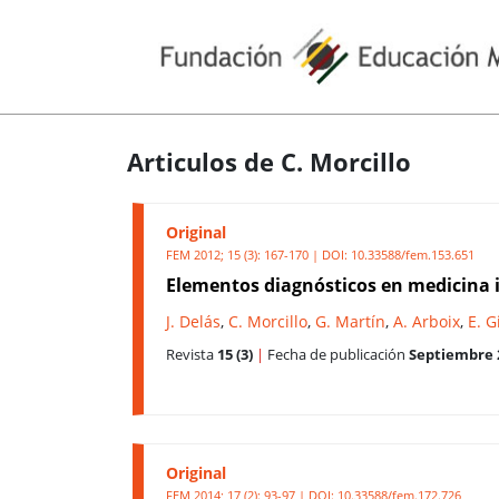
Articulos de C. Morcillo
Original
FEM 2012; 15 (3): 167-170 | DOI:
10.33588/fem.153.651
Elementos diagnósticos en medicina 
J. Delás
,
C. Morcillo
,
G. Martín
,
A. Arboix
,
E. G
Revista
15 (3)
|
Fecha de publicación
Septiembre 
Original
FEM 2014; 17 (2): 93-97 | DOI:
10.33588/fem.172.726